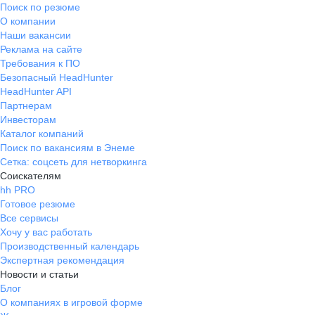
Поиск по резюме
системе мотивации, т.е потолок
О компании
своей з/п устанавливаешь ты сам.
Наши вакансии
Руководство Компании
Реклама на сайте
поддерживает индивидуальность и
Требования к ПО
стремление к профессиональному
Безопасный HeadHunter
росту. Здесь приветствуются новые
HeadHunter API
идеи, мнение каждого работника
Партнерам
учитывается. Если хочешь расти и
Инвесторам
Каталог компаний
развиваться, Добро пожаловать!
Поиск по вакансиям в Энеме
Сетка: соцсеть для нетворкинга
Соискателям
hh PRO
Готовое резюме
Все сервисы
Хочу у вас работать
Производственный календарь
Экспертная рекомендация
Новости и статьи
Блог
О компаниях в игровой форме