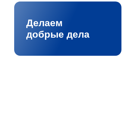
Делаем
добрые дела
мбициозными проектами