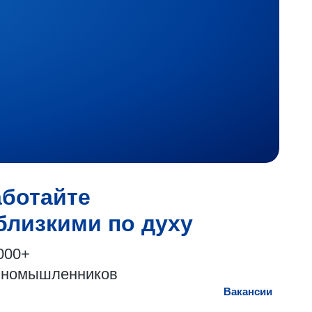
аботайте
близкими по духу
000+
иномышленников
Вакансии