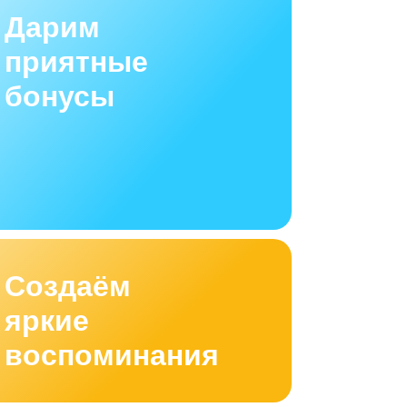
Дарим
приятные
бонусы
Создаём
яркие
воспоминания