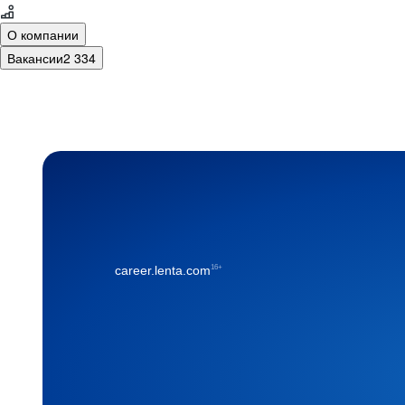
О компании
Вакансии
2 334
16+
career.lenta.com